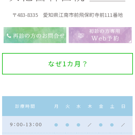
〒483-8335 愛知県江南市前飛保町寺前111番地
診療時間
月
火
水
木
金
土
日
９：００ - １３：００