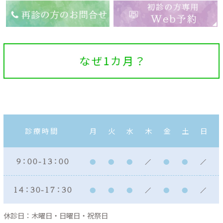
診療時間
月
火
水
木
金
土
日
９：００ - １３：００
１４：３０ - １７：３０
休診日：木曜日・日曜日・祝祭日