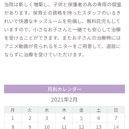
当院は新しく増築し、子供と保護者の為の専用の個室
があります。保育士の資格を持ったスタッフのいるき
れいで快適なキッズルームを完備し、無料託児もして
いますので、小さなお子さんと一緒でも安心して治療
を受けることができます。またお子さんの治療時には
アニメ動画が見られるモニターをご用意して、退屈に
ならずに治療を受けていただけます。
月別カレンダー
2021年2月
月
火
水
木
金
土
日
1
2
3
4
5
6
7
8
9
10
11
12
13
14