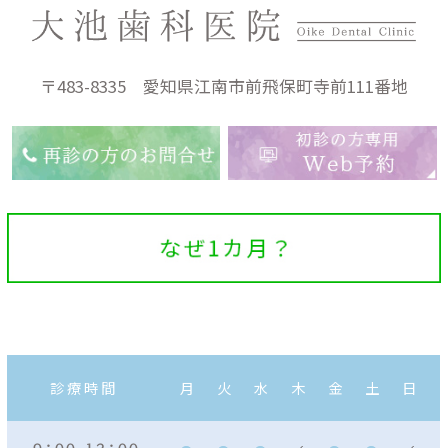
〒483-8335 愛知県江南市前飛保町寺前111番地
診療時間
月
火
水
木
金
土
日