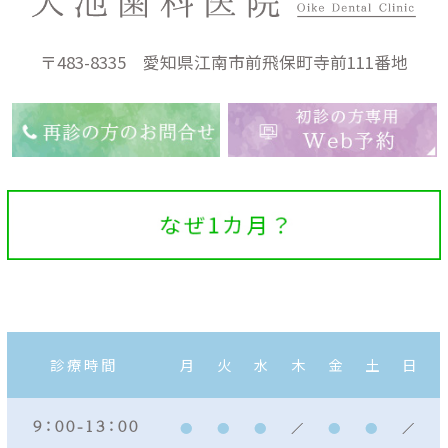
〒483-8335 愛知県江南市前飛保町寺前111番地
診療時間
月
火
水
木
金
土
日
９：００ - １３：００