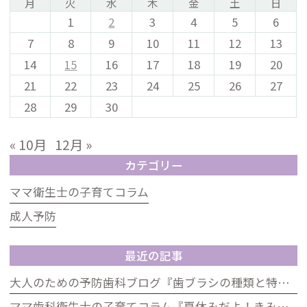
月
火
水
木
金
土
日
1
2
3
4
5
6
7
8
9
10
11
12
13
14
15
16
17
18
19
20
21
22
23
24
25
26
27
28
29
30
« 10月
12月 »
カテゴリー
ママ衛生士の子育てコラム
成人予防
最近の記事
大人のための予防歯科ブログ『歯ブラシの種類と特徴』
ママ歯科衛生士の子育てコラム『夏休みだよ！きみの歯は大丈夫？「むし歯ゼロ」大作戦』