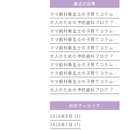
最近の記事
ママ歯科衛生士の子育てコラム『夏休み後半こそ要注意！生活リズムとお口の健康の関係』
大人のための予防歯科ブログ『歯ブラシの種類と特徴』
ママ歯科衛生士の子育てコラム『夏休みだよ！きみの歯は大丈夫？「むし歯ゼロ」大作戦』
ママ歯科衛生士の子育てコラム『アイスがしみる！それ、虫歯じゃないかも？子どもの知覚過敏について』
ママ歯科衛生士の子育てコラム『お口の発達は「生きる力」歯科から考える子どもの発達』
大人のための予防歯科ブログ『飲料水と虫歯の関係』
ママ歯科衛生士の子育てコラム『夏休みまであと少し！歯をピカピカにして楽しい夏を迎えよう』
ママ歯科衛生士の子育てコラム『夏休み前に気をつけたい！お子さんのお口の健康チェック』
ママ歯科衛生士の子育てコラム『根菜類を食べよう！歯科の視点から見た根菜のうれしい効果』
大人のための予防歯科ブログ『歯磨きのタイミング』
月別アーカイブ
2026年8月 (3)
2026年7月 (7)