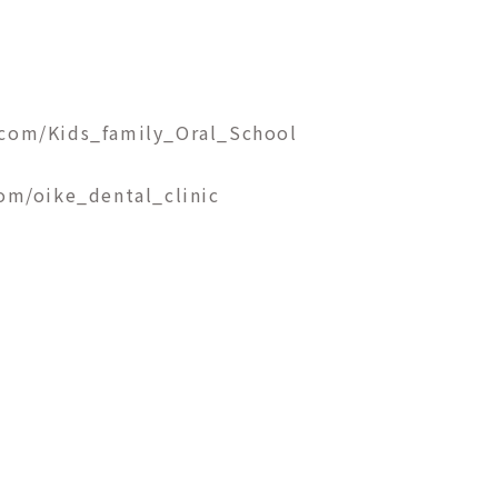
.com/Kids_family_Oral_School
om/oike_dental_clinic