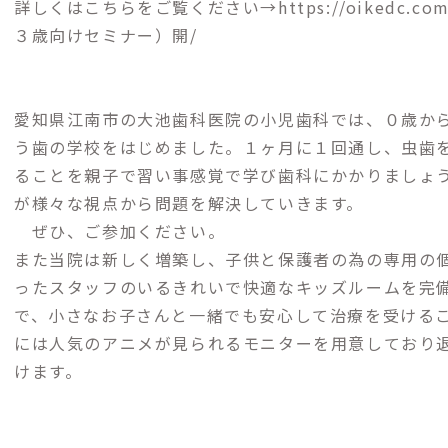
詳しくはこちらをご覧ください→
https://oiked
３歳向けセミナー）開/
愛知県江南市の大池歯科医院の小児歯科では、０歳からのkids 
う歯の学校をはじめました。１ヶ月に１回通し、虫歯
ることを親子で習い事感覚で学び歯科にかかりましょ
が様々な視点から問題を解決していきます。
ぜひ、ご参加ください。
また当院は新しく増築し、子供と保護者の為の専用の
ったスタッフのいるきれいで快適なキッズルームを完
で、小さなお子さんと一緒でも安心して治療を受ける
には人気のアニメが見られるモニターを用意しており
けます。