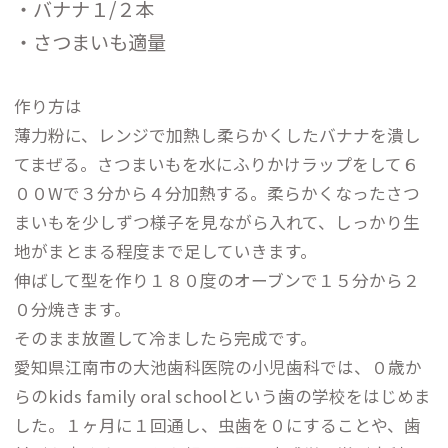
・バナナ１/２本
・さつまいも適量
作り方は
薄力粉に、レンジで加熱し柔らかくしたバナナを潰し
てまぜる。さつまいもを水にふりかけラップをして６
００Wで３分から４分加熱する。柔らかくなったさつ
まいもを少しずつ様子を見ながら入れて、しっかり生
地がまとまる程度まで足していきます。
伸ばして型を作り１８０度のオーブンで１５分から２
０分焼きます。
そのまま放置して冷ましたら完成です。
愛知県江南市の大池歯科医院の小児歯科では、０歳か
らのkids family oral schoolという歯の学校をはじめま
した。１ヶ月に１回通し、虫歯を０にすることや、歯