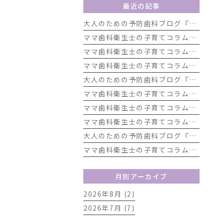
最近の記事
大人のための予防歯科ブログ『歯ブラシの種類と特徴』
ママ歯科衛生士の子育てコラム『夏休みだよ！きみの歯は大丈夫？「むし歯ゼロ」大作戦』
ママ歯科衛生士の子育てコラム『アイスがしみる！それ、虫歯じゃないかも？子どもの知覚過敏について』
ママ歯科衛生士の子育てコラム『お口の発達は「生きる力」歯科から考える子どもの発達』
大人のための予防歯科ブログ『飲料水と虫歯の関係』
ママ歯科衛生士の子育てコラム『夏休みまであと少し！歯をピカピカにして楽しい夏を迎えよう』
ママ歯科衛生士の子育てコラム『夏休み前に気をつけたい！お子さんのお口の健康チェック』
ママ歯科衛生士の子育てコラム『根菜類を食べよう！歯科の視点から見た根菜のうれしい効果』
大人のための予防歯科ブログ『歯磨きのタイミング』
ママ歯科衛生士の子育てコラム『6月は「歯と発達」を見直すチャンス！』
月別アーカイブ
2026年8月 (2)
2026年7月 (7)